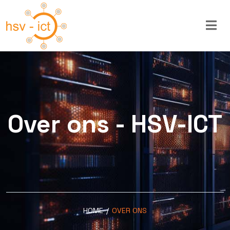
Over ons - HSV-ICT
HOME
/
OVER ONS